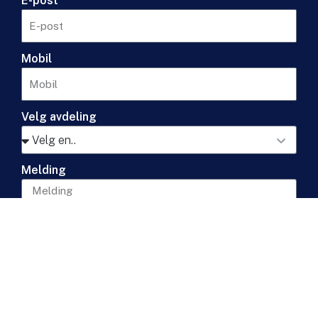
E-post
Mobil
Velg avdeling
Melding
Send